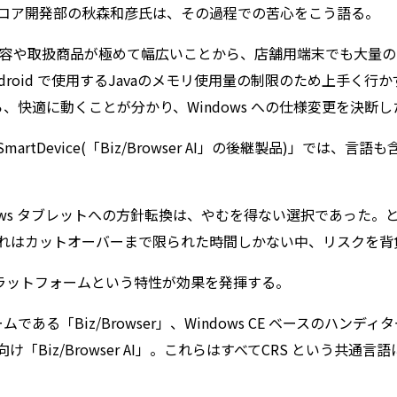
コア開発部の秋森和彦氏は、その過程での苦心をこう語る。
業務内容や取扱商品が極めて幅広いことから、店舗用端末でも大量
roid で使用するJavaのメモリ使用量の制限のため上手く
たら、快適に動くことが分かり、Windows への仕様変更を決断
ser SmartDevice(「Biz/Browser AI」の後継製品)」
ows タブレットへの方針転換は、やむを得ない選択であった
れはカットオーバーまで限られた時間しかない中、リスクを背
ルチプラットフォームという特性が効果を発揮する。
る「Biz/Browser」、Windows CE ベースのハンディターミナ
 向け「Biz/Browser AI」。これらはすべてCRS という