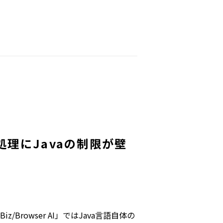
処理にJavaの制限が壁
Browser AI」ではJava言語自体の