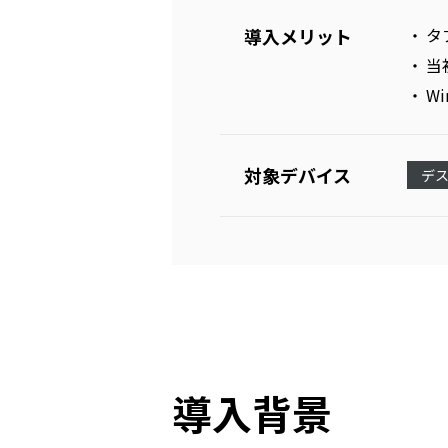
導入メリット
タ
当
W
対象デバイス
デ
導入背景