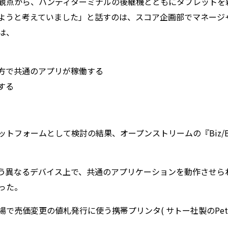
観点から、ハンディターミナルの後継機とともにタブレットを
構築しようと考えていました」と話すのは、スコア企画部でマネー
は、
方で共通のアプリが稼働する
する
トフォームとして検討の結果、オープンストリームの『Biz/Br
う異なるデバイス上で、共通のアプリケーションを動作させら
った。
売価変更の値札発行に使う携帯プリンタ( サトー社製のPetit 
。