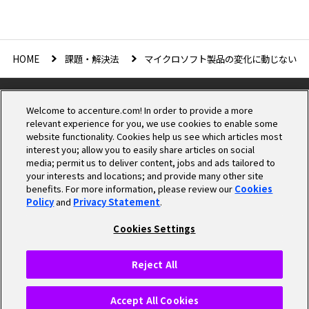
HOME
課題・解決法
マイクロソフト製品の変化に動じないシ
Welcome to accenture.com! In order to provide a more
relevant experience for you, we use cookies to enable some
website functionality. Cookies help us see which articles most
interest you; allow you to easily share articles on social
media; permit us to deliver content, jobs and ads tailored to
Cookieの設定
your interests and locations; and provide many other site
benefits. For more information, please review our
Cookies
Policy
and
Privacy Statement
.
プライバシーポリシー
個人情報保護方針
Cookies Settings
情報セキュリティ基本方針
商標について
Cookieポリシー
Reject All
© 2025 Accenture. All Rights Reserved.
Accept All Cookies