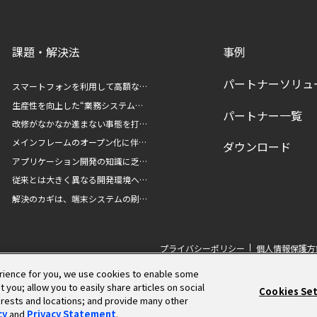
課題・解決法
事例
パートナーソリュ
スマートフォンを利用して高額な…
生産性を向上した“業務システム…
パートナー一覧
改修がなかなか進まない事態を打…
メインフレームのオープン化に伴…
ダウンロード
アプリケーション開発の知識に乏…
従来とは大きく異なる開発環境へ…
解決のカギは、端末システムの刷…
プライバシーポリシー
個人情報保護方
rience for you, we use cookies to enable some
 you; allow you to easily share articles on social
Cookies Se
© 2025 Accenture. All Rights Reserved.
terests and locations; and provide many other
cy
and
Privacy Statement
.