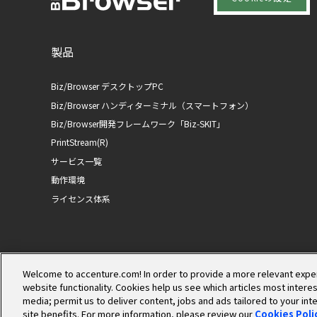
製品
Biz/Browser デスクトップPC
Biz/Browser ハンディターミナル（スマートフォン）
Biz/Browser開発フレームワーク「Biz-SKIT」
PrintStream(R)
サービス一覧
動作環境
ライセンス体系
Welcome to accenture.com! In order to provide a more relevant expe
website functionality. Cookies help us see which articles most interest
media; permit us to deliver content, jobs and ads tailored to your in
site benefits. For more information, please review our
Cookies Poli