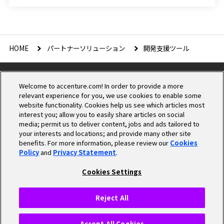
HOME
パートナーソリューション
開発支援ツール
Welcome to accenture.com! In order to provide a more
relevant experience for you, we use cookies to enable some
website functionality. Cookies help us see which articles most
interest you; allow you to easily share articles on social
media; permit us to deliver content, jobs and ads tailored to
Cookieの設定
your interests and locations; and provide many other site
benefits. For more information, please review our
Cookies
Policy
and
Privacy Statement
.
プライバシーポリシー
個人情報保護方針
Cookies Settings
情報セキュリティ基本方針
商標について
Cookieポリシー
Reject All
© 2025 Accenture. All Rights Reserved.
Accept All Cookies