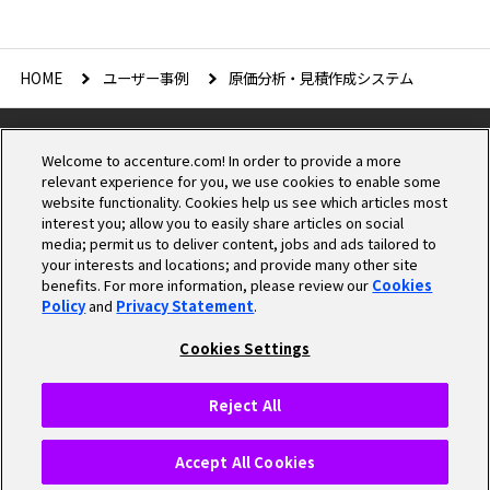
HOME
ユーザー事例
原価分析・見積作成システム
Welcome to accenture.com! In order to provide a more
relevant experience for you, we use cookies to enable some
website functionality. Cookies help us see which articles most
interest you; allow you to easily share articles on social
media; permit us to deliver content, jobs and ads tailored to
Cookieの設定
your interests and locations; and provide many other site
benefits. For more information, please review our
Cookies
Policy
and
Privacy Statement
.
プライバシーポリシー
個人情報保護方針
Cookies Settings
情報セキュリティ基本方針
商標について
Cookieポリシー
Reject All
© 2025 Accenture. All Rights Reserved.
Accept All Cookies