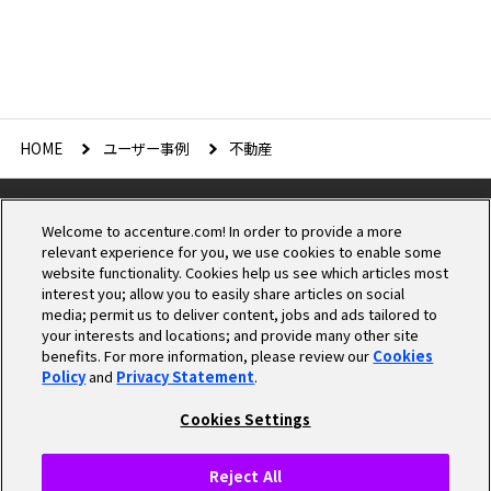
HOME
ユーザー事例
不動産
Welcome to accenture.com! In order to provide a more
relevant experience for you, we use cookies to enable some
website functionality. Cookies help us see which articles most
interest you; allow you to easily share articles on social
media; permit us to deliver content, jobs and ads tailored to
Cookieの設定
your interests and locations; and provide many other site
benefits. For more information, please review our
Cookies
Policy
and
Privacy Statement
.
プライバシーポリシー
個人情報保護方針
Cookies Settings
情報セキュリティ基本方針
商標について
Cookieポリシー
Reject All